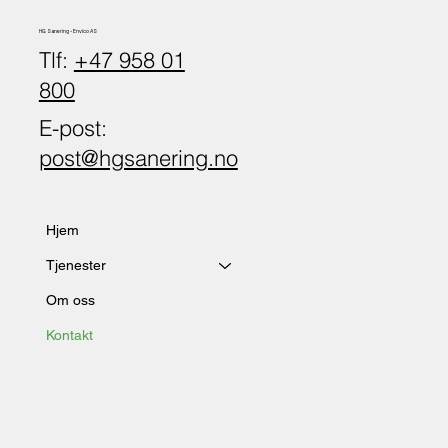
HG Sanering - Envico AS
Tlf:
+47 958 01
800
E-post:
post@hgsanering.no
Hjem
Tjenester
Om oss
Kontakt