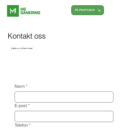
FÅ PRISTILBUD
Kontakt oss
Vi gleder oss til å høre fra deg!
Navn
*
E-post
*
Telefon
*