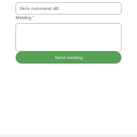
Melding
*
Send melding