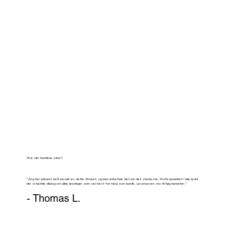
Hva sier kundene våre?
’’Jeg har akkurat hatt besøk av dette firmaet, og kan anbefale det på det sterkeste. Profesjonalitet i alle ledd
der vi hadde dialog om ulike løsninger som var best for meg som kunde. Leveransen sto til høy karakter.’’
- Thomas L.