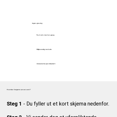
Ingen graving
Fast pris med en gang
Miljøvennlig metode
Dokumentasjon inkludert
Hvordan fungerer prosessen?
Steg 1
- Du fyller ut et kort skjema nedenfor.