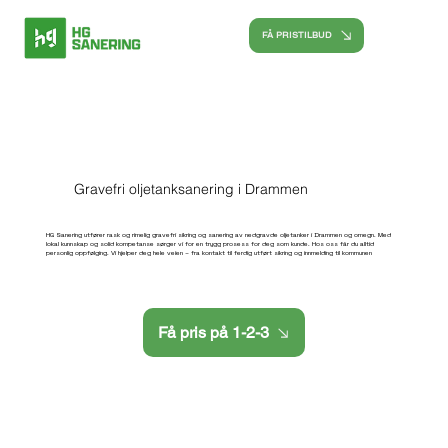
FÅ PRISTILBUD
Gravefri oljetanksanering i Drammen
HG Sanering utfører rask og rimelig gravefri sikring og sanering av nedgravde oljetanker i Drammen og omegn. Med
lokal kunnskap og solid kompetanse sørger vi for en trygg prosess for deg som kunde. Hos oss får du alltid
personlig oppfølging. Vi hjelper deg hele veien – fra kontakt til ferdig utført sikring og innmelding til kommunen
Få pris på 1-2-3