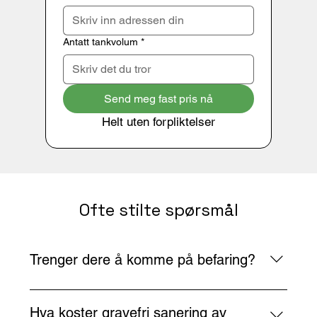
Antatt tankvolum
*
Send meg fast pris nå
Helt uten forpliktelser
Ofte stilte spørsmål
Trenger dere å komme på befaring?
Nei, det er ikke nødvendig. Vi har en fast pris på
denne tjenesten, og du får pristilbudet direkte på e-
Hva koster gravefri sanering av